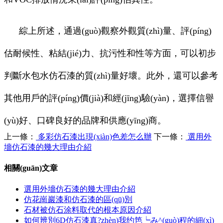
綜上所述，通過(guò)觀察外觀質(zhì)量、評(píng)
估耐候性、粘結(jié)力、抗污性和性等方面，可以初步
判斷水包水仿石漆的質(zhì)量好壞。此外，還可以參考
其他用戶的評(píng)價(jià)和經(jīng)驗(yàn)，選擇信譽
(yù)好、口碑良好的品牌和供應(yīng)商。
上一條：
多彩仿石漆出現(xiàn)色差怎么辦
下一條：
選用外
墻仿石漆的幾大理由介紹
相關(guān)文章
選用外墻仿石漆的幾大理由介紹
仿花崗巖漆和仿石漆的區(qū)別
石材被仿石涂料取代的根本原因介紹
如何辨別6D仿石漆真?zhèn)我约笆┕み^(guò)程的細(xì)