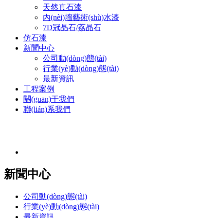
天然真石漆
內(nèi)墻藝術(shù)水漆
7D冠晶石/荔晶石
仿石漆
新聞中心
公司動(dòng)態(tài)
行業(yè)動(dòng)態(tài)
最新資訊
工程案例
關(guān)于我們
聯(lián)系我們
新聞中心
公司動(dòng)態(tài)
行業(yè)動(dòng)態(tài)
最新資訊