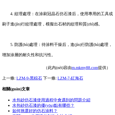
4. 紋理處理：在涂刷冠晶石仿石漆后，使用專用的工具或
刷子進(jìn)行紋理處理，模擬出石材的紋理和質(zhì)感。
5. 防護(hù)處理：待涂料干燥后，進(jìn)行防護(hù)處理，
增加涂層的耐久性和抗污性。
（此內(nèi)容由
m.mkmy88.com
提供）
上一條:
LZM-9-黑棕石
下一條:
LZM-7-紅海石
相關(guān)文章
水包砂仿石漆使用過程中會遇到的問題介紹
水包砂仿石漆的優(yōu)點有哪些？
如何挑選好的仿石涂料？