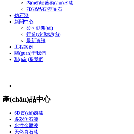
內(nèi)墻藝術(shù)水漆
7D冠晶石/荔晶石
仿石漆
新聞中心
公司動態(tài)
行業(yè)動態(tài)
最新資訊
工程案例
關(guān)于我們
聯(lián)系我們
產(chǎn)品中心
6D質(zhì)感漆
多彩仿石漆
水性金屬漆
天然真石漆