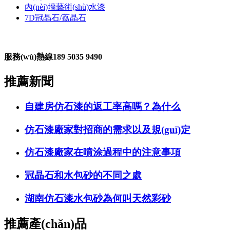
內(nèi)墻藝術(shù)水漆
7D冠晶石/荔晶石
服務(wù)熱線
189 5035 9490
推薦新聞
自建房仿石漆的返工率高嗎？為什么
仿石漆廠家對招商的需求以及規(guī)定
仿石漆廠家在噴涂過程中的注意事項
冠晶石和水包砂的不同之處
湖南仿石漆水包砂為何叫天然彩砂
推薦產(chǎn)品