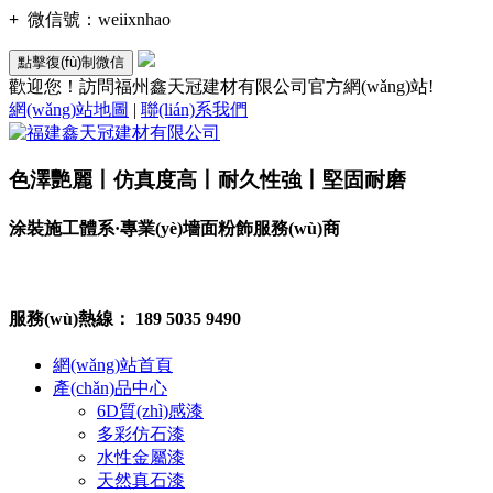
+
微信號：
weiixnhao
點擊復(fù)制微信
歡迎您！訪問福州鑫天冠建材有限公司官方網(wǎng)站!
網(wǎng)站地圖
|
聯(lián)系我們
色澤艷麗丨仿真度高丨耐久性強丨堅固耐磨
涂裝施工體系·專業(yè)墻面粉飾服務(wù)商
服務(wù)熱線：
189 5035 9490
網(wǎng)站首頁
產(chǎn)品中心
6D質(zhì)感漆
多彩仿石漆
水性金屬漆
天然真石漆