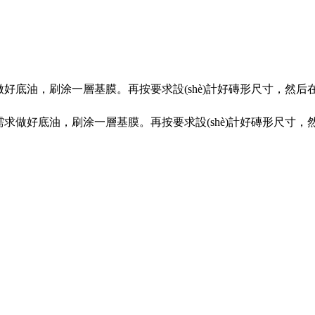
好底油，刷涂一層基膜。再按要求設(shè)計好磚形尺寸，
求做好底油，刷涂一層基膜。再按要求設(shè)計好磚形尺寸